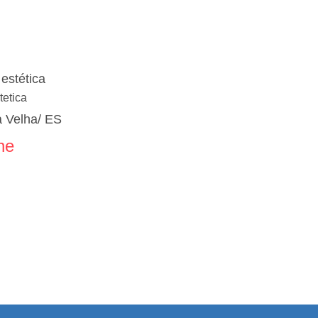
estética
tetica
la Velha/ ES
ne