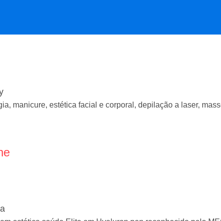
y
a, manicure, estética facial e corporal, depilação a laser, ma
ne
ia