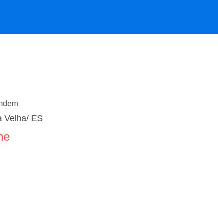
endem
a Velha/ ES
ne