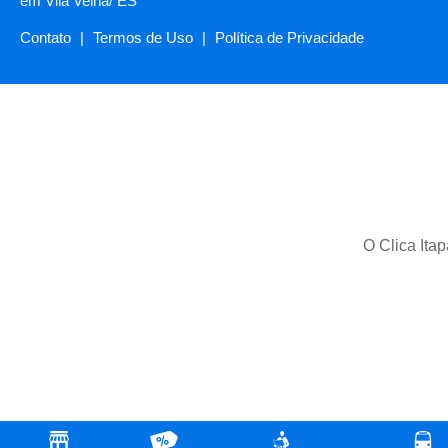
em Vila Velha/ ES
Contato
|
Termos de Uso
|
Política de Privacidade
O Clica Itap