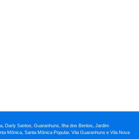
ica, Darly Santos, Guaranhuns, Ilha dos Bentos, Jardim
Santa Mônica, Santa Mônica Popular, Vila Guaranhuns e Vila Nova