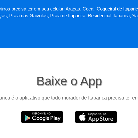
airros precisa ter em seu celular: Araças, Cocal, Coqueiral de Itapar
as, Praia das Gaivotas, Praia de Itaparica, Residencial Itaparica, 
Baixe o App
arica é o aplicativo que todo morador de Itaparica precisa ter e