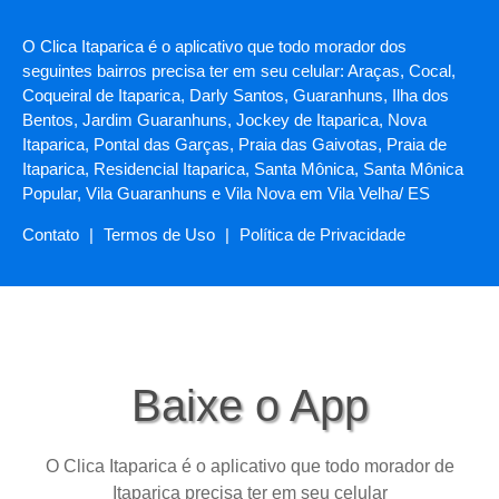
O Clica Itaparica é o aplicativo que todo morador dos
seguintes bairros precisa ter em seu celular: Araças, Cocal,
Coqueiral de Itaparica, Darly Santos, Guaranhuns, Ilha dos
Bentos, Jardim Guaranhuns, Jockey de Itaparica, Nova
Itaparica, Pontal das Garças, Praia das Gaivotas, Praia de
Itaparica, Residencial Itaparica, Santa Mônica, Santa Mônica
Popular, Vila Guaranhuns e Vila Nova em Vila Velha/ ES
Contato
|
Termos de Uso
|
Política de Privacidade
Baixe o App
O Clica Itaparica é o aplicativo que todo morador de
Itaparica precisa ter em seu celular