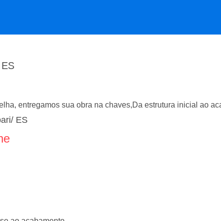
/ ES
elha, entregamos sua obra na chaves,Da estrutura inicial ao ac
ari/ ES
ne
base ao acabamento