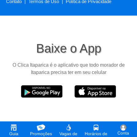
Contato
|
Termos de Uso
|
Política de Privacidade
Baixe o App
O Clica Itaparica é o aplicativo que todo morador de
Itaparica precisa ter em seu celular
Conta
Guia
Promoções
Vagas de
Horários de