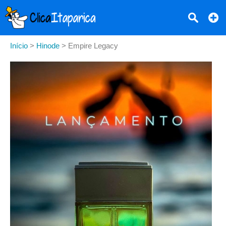
Início
>
Hinode
>
Empire Legacy