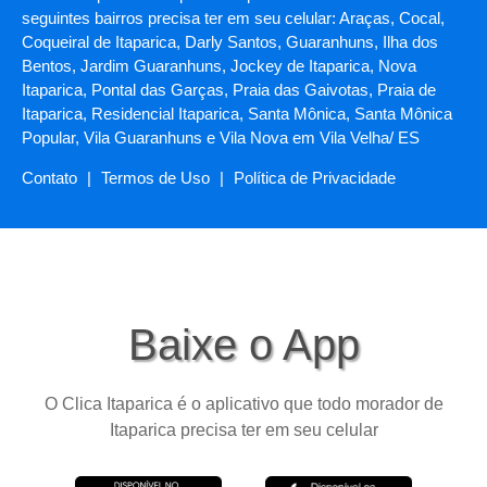
seguintes bairros precisa ter em seu celular: Araças, Cocal,
Coqueiral de Itaparica, Darly Santos, Guaranhuns, Ilha dos
Bentos, Jardim Guaranhuns, Jockey de Itaparica, Nova
Itaparica, Pontal das Garças, Praia das Gaivotas, Praia de
Itaparica, Residencial Itaparica, Santa Mônica, Santa Mônica
Popular, Vila Guaranhuns e Vila Nova em Vila Velha/ ES
Contato
|
Termos de Uso
|
Política de Privacidade
Baixe o App
O Clica Itaparica é o aplicativo que todo morador de
Itaparica precisa ter em seu celular